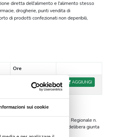
ione diretta dell'alimento e l'alimento stesso
rmacie, drogherie, punti vendita di
orto di prodotti confezionati non deperibili,
Ore
4
AGGIUNGI
Informazioni sui cookie
 dicembre 2010, n. 1112; Legge Regionale n.
lio 2008, n. 559 (allegato A); delibera giunta
l media e per analizzare il