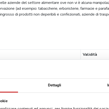
elle aziende del settore alimentare ove non vi è alcuna manipolaz
ervazione (ad esempio: tabaccherie, erboristerie, farmacie e parafa
'ingrosso di prodotti non deperibili e confezionati, aziende di trasp
Validità
 di tipo semplice con esclusione di
5 anni
ento
O
Dettagli
cordo STATO REGIONI N. 2470/2006; REG. CE 853/04; DGR del 28
dinanza Tar Lazio 1179- 2010; delibera giunta regionale 21 lug
ookie
nalizzare contenuti ed annunci, per fornire funzionalità dei socia