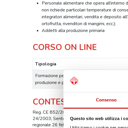
Personale alimentare che opera all'interno d
non richiede particolari temperature di cons
integratori alimentari, vendita e deposito all
ortofrutta, rivenditori di mangimi, ecc.);
Addetti alla produzione primaria
CORSO ON LINE
Tipologia
Formazione per addetti con mansione alimentare
produzione e preparazione Toscana aggiornam
CONTESTO NORMATIV
Consenso
Reg. CE 852/2004 allegato II al cap. XII; ac
24/2003; Sentenza Tar Campania 00209- 2012; Or
Questo sito web utilizza i c
regionale 26 febbraio 2018, n. 180 (allegato A)
Utilizziamo i cookie per perso