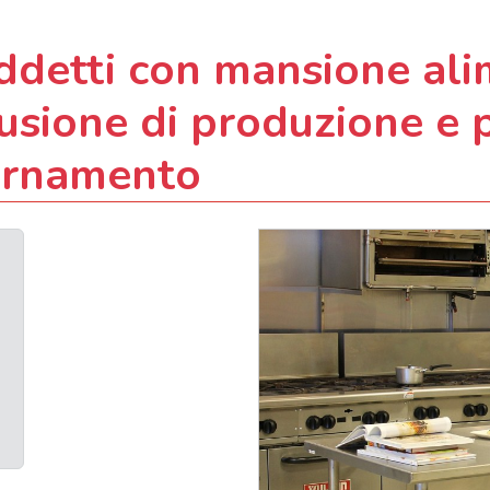
detti con mansione ali
usione di produzione e 
ornamento