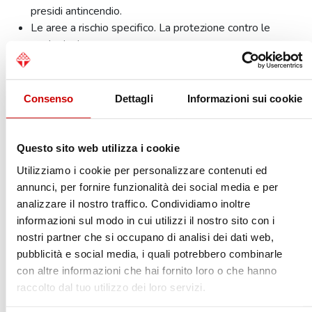
presidi antincendio.
Le aree a rischio specifico. La protezione contro le
esplosioni.
Misure antincendio:
reazione al fuoco;
resistenza al fuoco;
Consenso
Dettagli
Informazioni sui cookie
compartimentazione,
esodo;
rivelazione ed allarme;
Questo sito web utilizza i cookie
controllo di fumi e calore;
Utilizziamo i cookie per personalizzare contenuti ed
controllo dell’incendio;
annunci, per fornire funzionalità dei social media e per
operatività antincendio;
analizzare il nostro traffico. Condividiamo inoltre
gestione della sicurezza antincendio in esercizio ed
informazioni sul modo in cui utilizzi il nostro sito con i
in
nostri partner che si occupano di analisi dei dati web,
emergenza.
pubblicità e social media, i quali potrebbero combinarle
controlli e la manutenzione
con altre informazioni che hai fornito loro o che hanno
Il piano di emergenza:
raccolto dal tuo utilizzo dei loro servizi.
procedure di emergenza;
procedure di allarme;