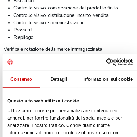
Riscaldare
Controllo visivo: conservazione del prodotto finito
Controllo visivo: distribuzione, incarto, vendita
Controllo visivo: somministrazione
Prova tu!
Riepilogo
Verifica e rotazione della merce immagazzinata
Lo stoccaggio in magazzino
La conservazione di alimenti refrigerati
Consenso
Dettagli
Informazioni sui cookie
Nozioni di chimica merceologica, chimica e fisica
Introduzione
Questo sito web utilizza i cookie
Tipologie di microbi in funzione della temperatura
Fattori di crescita
Utilizziamo i cookie per personalizzare contenuti ed
Gli effetti della temperatura sui microbi
annunci, per fornire funzionalità dei social media e per
Contaminazione: pericoli fisici
analizzare il nostro traffico. Condividiamo inoltre
Presenza in acqua libera
informazioni sul modo in cui utilizzi il nostro sito con i