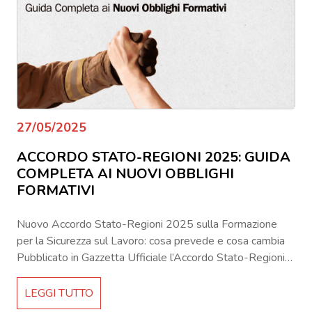
27/05/2025
ACCORDO STATO-REGIONI 2025: GUIDA
COMPLETA AI NUOVI OBBLIGHI
FORMATIVI
Nuovo Accordo Stato-Regioni 2025 sulla Formazione
per la Sicurezza sul Lavoro: cosa prevede e cosa cambia
Pubblicato in Gazzetta Ufficiale l’Accordo Stato-Regioni
sulla sicurezza Il 24 maggio 2025 è stato pubblicato in
Gazzetta Ufficiale (n. 119) il nuovo Accordo Stato-
LEGGI TUTTO
Regioni per la formazione in materia di salute e sicurezza