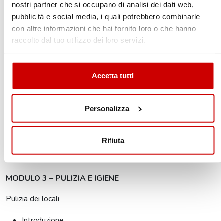
Contaminazione: pericoli chimici
nostri partner che si occupano di analisi dei dati web,
Contaminazione: pericoli microbiologici
pubblicità e social media, i quali potrebbero combinarle
Prova tu!
con altre informazioni che hai fornito loro o che hanno
Riepilogo
raccolto dal tuo utilizzo dei loro servizi.
Altre intolleranze alimentari
Accetta tutti
Introduzione
Obbligo di indicazione in etichetta
Cos'è un'allergia alimentare ed elenco degli allergeni
Personalizza
La gestione del rischio allergeni
Alimenti sui quali prestare attenzione
Riepilogo
Rifiuta
Test di fine modulo
MODULO 3 – PULIZIA E IGIENE
Pulizia dei locali
Introduzione