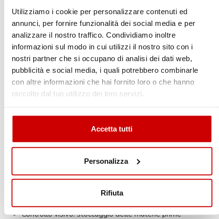
Yersinia Enterocolitica: caratteristiche
Utilizziamo i cookie per personalizzare contenuti ed
Yersinia Enterocolitica: procedure di controllo
annunci, per fornire funzionalità dei social media e per
Botulismo: caratteristiche
analizzare il nostro traffico. Condividiamo inoltre
Botulismo: procedure di controllo
informazioni sul modo in cui utilizzi il nostro sito con i
Staphilococco aureus: caratteristiche
nostri partner che si occupano di analisi dei dati web,
Tipologie di microbi
pubblicità e social media, i quali potrebbero combinarle
Processi di distruzione dei batteri
con altre informazioni che hai fornito loro o che hanno
raccolto dal tuo utilizzo dei loro servizi.
Prevenzione della contaminazione
Prevenzione della contaminazione
Conservazione degli alimenti
Accetta tutti
Accesso degli animali
Microrganismi patogeni
Personalizza
Scongelamento
Importanza del controllo visivo
Rifiuta
Controllo visivo: approvvigionamento
Controllo visivo: stoccaggio delle materie prime